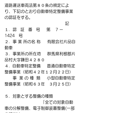
道路運送車両法第８０条の規定によ
り、下記のとおり自動車特定整備事業
の認証をする。
　　　　　　　　　　　　　　　記
１．認   証   番   号     第    7 ー
1424　号
２．事 業 所の名 称  　有限会社片品自
動車
３．事業所の所在地     群馬県利根郡片
品村大字鎌田４２８０
４.  自動車特定整備     普通自動車特定
整備事業（昭和４２年１２月２２日）
　　事  業 の 種  類　  小型自動車特定
整備事業（昭和６３年　３月２５日）
５．対象とする整備の種類
　　　　　　　　　「全ての対象自動
車の分解整備、電子制御装置整備(一部