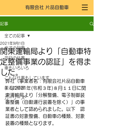
有限会社 片品自動車
記事
全ての記事
2021年9月1日
全ての記事
関東運輸局より「自動車特
今日の仕事
定整備事業の認証」を得ま
車もいろいろ
した。
こんな仕事もしています
弊社（事業者名：有限会社片品自動車 
最近の修理
）は2021年(令和３年)８月１１日に関
東運輸局より「分解整備、電子制御装
カーリース
置整備（自動運行装置を除く）」の事
業者として認められました。以下　認
証書の対象整備、自動車の種類、対象
装置の種類となります。